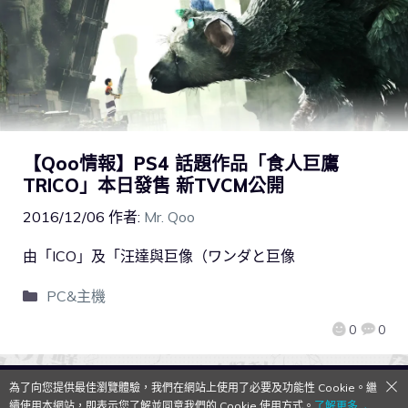
【Qoo情報】PS4 話題作品「食人巨鷹
TRICO」本日發售 新TVCM公開
2016/12/06
作者:
Mr. Qoo
由「ICO」及「汪達與巨像（ワンダと巨像
PC&主機
0
0
為了向您提供最佳瀏覽體驗，我們在網站上使用了必要及功能性 Cookie。繼
QooApp Limited © 2026
續使用本網站，即表示您了解並同意我們的 Cookie 使用方式。
了解更多→