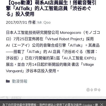
【Qoo動漫】萌系AI店員誕生！搭載音聲引
擎「AITalk」的人工智能店員「渋谷めぐ
る」投入使用
2017/07/31
作者:
Mr. Qoo
日本人工智能技術研究開發公司 Monogocoro（モノゴコ
ロ）7月25日宣佈將在「Virtual Robot Project」採用
AI（エーアイ）公司的音聲合成引擎「AITalk」。其產品
——搭載了「AITalk」的 AI 店員「渋谷めぐる（暫譯：
涉谷巡）」已在7月開催的第1屆「AI·人工智能 EXPO」
展出，並自 7月14日起於新開設的雜貨·書店「Village
Vanguard」涉谷本店投入使用。
動漫情報
0
0
為了向您提供最佳瀏覽體驗，我們在網站上使用了必要及功能性 Cookie。繼