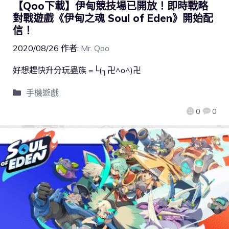
【Qoo下載】伊甸競技場已開放！即時戰略
對戰遊戲《伊甸之魂 Soul of Eden》開始配
信！
2020/08/26
作者:
Mr. Qoo
好想趕快升分玩蟲族 =└(┐卍^o^)卍
手機遊戲
0
0