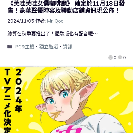
《芙哇芙哇女僕咖啡廳》 確定於11月18日發
售！豪華聲優陣容及聯動店鋪資訊現公佈！
2024/11/05
作者:
Mr. Qoo
總算在秋季要推出了！體驗版也有配音囉～
PC&主機
、
獨立遊戲
、
資訊
0
0