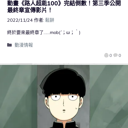
動畫《路人超能100》完結倒數！第三季公開
最終章宣傳影片！
2022/11/24
作者:
鬆餅
終於要來最終章了……mob(´；ω；｀)
動漫情報
0
0