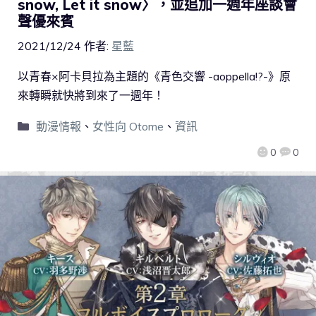
snow, Let it snow〉，並追加一週年座談會
聲優來賓
2021/12/24
作者:
星藍
以青春×阿卡貝拉為主題的《青色交響 -aoppella!?-》原
來轉瞬就快將到來了一週年！
動漫情報
、
女性向 Otome
、
資訊
0
0