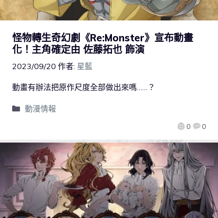
怪物轉生奇幻劇《Re:Monster》宣布動畫
化！主角確定由 佐藤拓也 飾演
2023/09/20
作者:
星藍
動畫有辦法把原作尺度全部做出來嗎……？
動漫情報
0
0