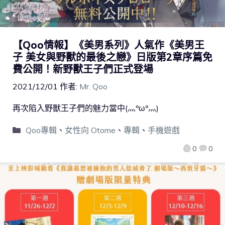
【Qoo情報】《美男系列》人氣作《美男王
子 美女與野獸的最後之戀》日版第2章序篇免
費公開！新野獸王子們正式登場
2021/12/01
作者:
Mr. Qoo
再次陷入野獸王子們的魅力當中(灬ºωº灬)
Qoo專輯
、
女性向 Otome
、
專輯
、
手機遊戲
0
0