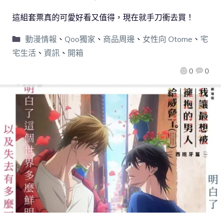
這組套票真的可愛好看又值得，現在就手刀衝去買！
動漫情報
、
Qoo獨家
、
商品周邊
、
女性向 Otome
、
宅
宅生活
、
資訊
、
開箱
0
0