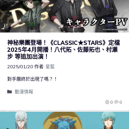
神秘樂團登場！《CLASSIC★STARS》定檔
2025年4月開播！八代拓、佐藤拓也、村瀬
步 等追加出演！
2025/01/20
作者:
星藍
對手團終於出現了嗎？！
動漫情報
0
0