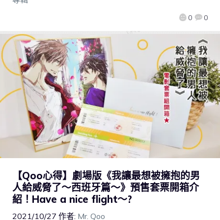
0
0
【Qoo心得】劇場版《我讓最想被擁抱的男
人給威脅了～西班牙篇～》預售套票開箱介
紹！Have a nice flight～?
2021/10/27
作者:
Mr. Qoo