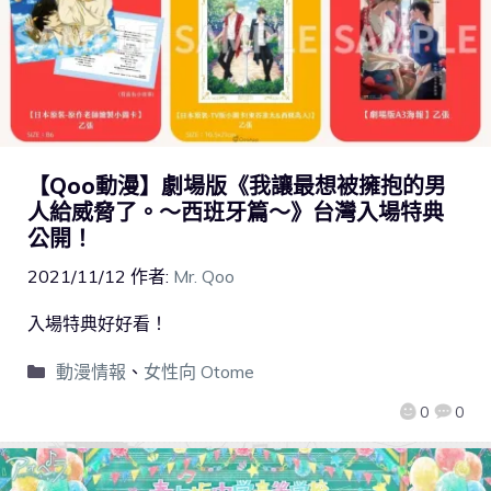
【Qoo動漫】劇場版《我讓最想被擁抱的男
人給威脅了。～西班牙篇～》台灣入場特典
公開！
2021/11/12
作者:
Mr. Qoo
入場特典好好看！
動漫情報
、
女性向 Otome
0
0