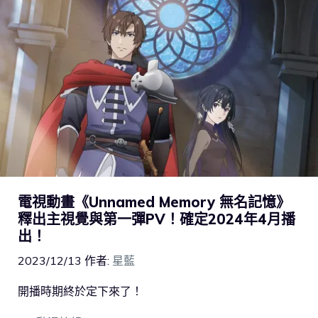
電視動畫《Unnamed Memory 無名記憶》
釋出主視覺與第一彈PV！確定2024年4月播
出！
2023/12/13
作者:
星藍
開播時期終於定下來了！