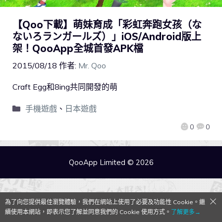
【Qoo下載】萌妹育成「彩虹奔跑女孩（な
ないろランガールズ）」iOS/Android版上
架！QooApp全城首發APK檔
2015/08/18
作者:
Mr. Qoo
Craft Egg和8ing共同開發的萌
手機遊戲
、
日本遊戲
0
0
QooApp Limited © 2026
為了向您提供最佳瀏覽體驗，我們在網站上使用了必要及功能性 Cookie。繼
續使用本網站，即表示您了解並同意我們的 Cookie 使用方式。
了解更多→