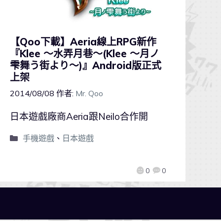
【Qoo下載】Aeria線上RPG新作
『Klee ～水弄月巷～(Klee ～月ノ
雫舞う街より～)』Android版正式
上架
2014/08/08
作者:
Mr. Qoo
日本遊戲廠商Aeria跟Neilo合作開
手機遊戲
、
日本遊戲
0
0