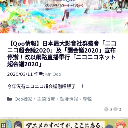
【Qoo情報】日本最大影音社群盛會「ニコ
ニコ超会議2020」及「闘会議2020」宣布
停辦！改以網路直播舉行「ニコニコネット
超会議2020」
2020/03/11
作者:
Mr. Qoo
今年沒有ニコニコ超会議咖哩飯了！！
Qoo獨家
、
主題博覽
、
動漫情報
、
專輯
0
0