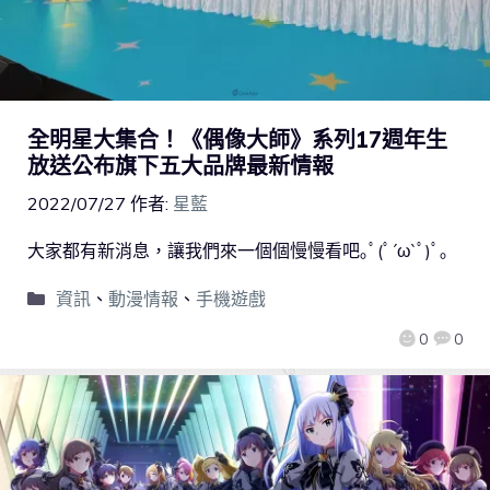
全明星大集合！《偶像大師》系列17週年生
放送公布旗下五大品牌最新情報
2022/07/27
作者:
星藍
大家都有新消息，讓我們來一個個慢慢看吧｡ﾟ(ﾟ´ω`ﾟ)ﾟ｡
資訊
、
動漫情報
、
手機遊戲
0
0