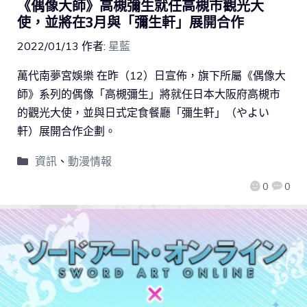
《偶像大師》高槻彌生就任高槻市觀光大
使，並將在3月與「彌生軒」展開合作
2022/01/13
作者:
星藍
萬代南夢宮娛樂 在昨（12）日宣佈，旗下所屬《偶像大
師》系列的偶像「高槻彌生」將就任日本大阪府高槻市
的觀光大使，並與日式定食餐廳「彌生軒」（やよい
軒）展開合作企劃。
資訊
、
動漫情報
0
0