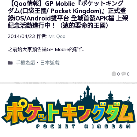
【Qoo情報】GP Moblie『ポケットキング
ダム(口袋王國/ Pocket Kingdom)』正式登
錄iOS/Android雙平台 全城首發APK檔 上架
紀念活動進行中！（遠的要命的王國）
2014/04/23
作者:
Mr. Qoo
之前給大家預告過GP Moblie的新作
手機遊戲
、
日本遊戲
0
0