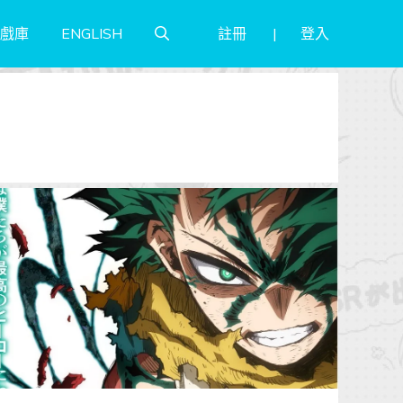
註冊
登入
戲庫
ENGLISH