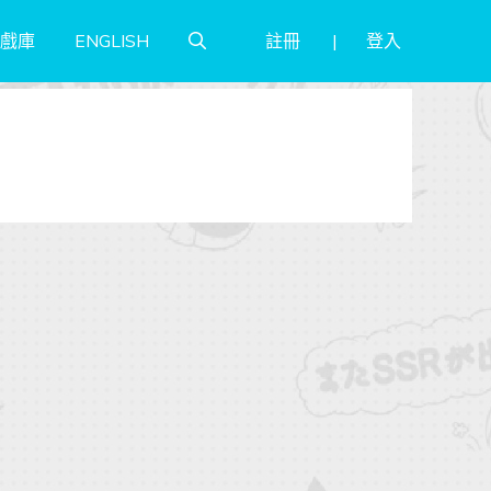
註冊
登入
戲庫
ENGLISH