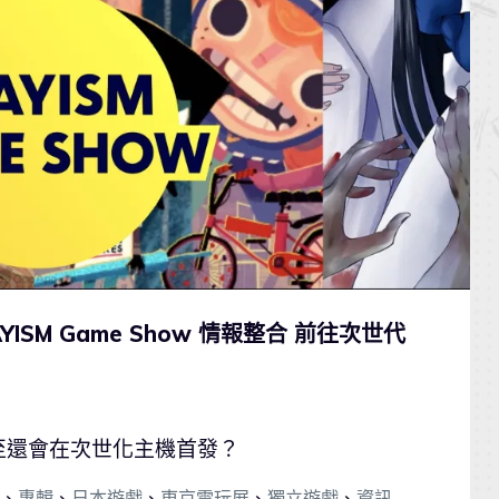
YISM Game Show 情報整合 前往次世代
至還會在次世化主機首發？
、
專輯
、
日本遊戲
、
東京電玩展
、
獨立遊戲
、
資訊