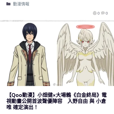
動漫情報
0
0
【Qoo動漫】小畑健×大場鶇《白金終局》電
視動畫公開首波聲優陣容 入野自由 與 小倉
唯 確定演出！