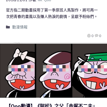
官方指二期動畫採用了第一季原班人馬製作，將可再一
次把青春的畫風以及賺人熱淚的劇情，呈獻予粉絲們。
動漫情報
0
0
【Qoo動漫】《阿松》之父「赤塚不二夫」