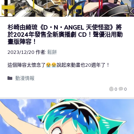
杉崎由綺琉《D・N・ANGEL 天使怪盜》將
於2024年發售全新廣播劇 CD！聲優沿用動
畫版陣容！
2023/12/20
作者:
鬆餅
這個陣容太懷念了
說起來動畫也20週年了！
動漫情報
0
0