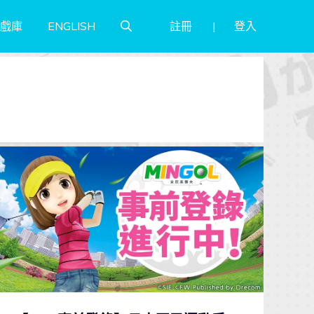
註冊
登入
戲庫
ENGLISH