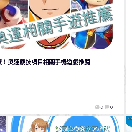
續！奧運競技項目相關手機遊戲推薦
！
0
0