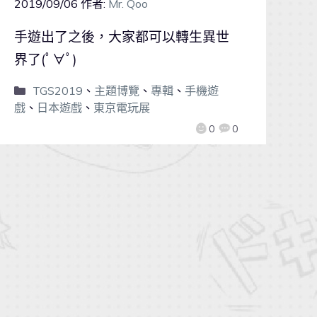
2019/09/06
作者:
Mr. Qoo
手遊出了之後，大家都可以轉生異世
界了(ﾟ∀ﾟ)
TGS2019
、
主題博覽
、
專輯
、
手機遊
戲
、
日本遊戲
、
東京電玩展
0
0