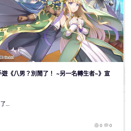
手遊《八男？別鬧了！ ~另一名轉生者~》宣
撐了…
0
0