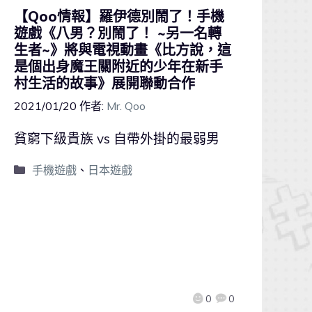
【Qoo情報】羅伊德別鬧了！手機
遊戲《八男？別鬧了！ ~另一名轉
生者~》將與電視動畫《比方說，這
是個出身魔王關附近的少年在新手
村生活的故事》展開聯動合作
2021/01/20
作者:
Mr. Qoo
貧窮下級貴族 vs 自帶外掛的最弱男
手機遊戲
、
日本遊戲
0
0