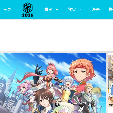
首頁
資訊
獨家
漫畫
遊