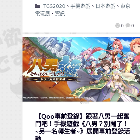
TGS2020
、
手機遊戲
、
日本遊戲
、
東京
電玩展
、
資訊
0
0
【Qoo事前登錄】跟著八男一起奮
鬥吧！手機遊戲《八男？別鬧了！
~另一名轉生者~》展開事前登錄活
動