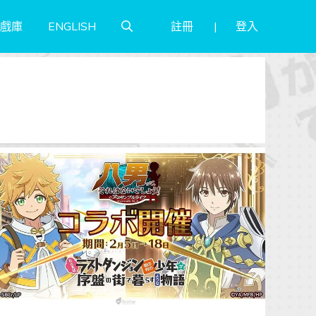
註冊
登入
戲庫
ENGLISH