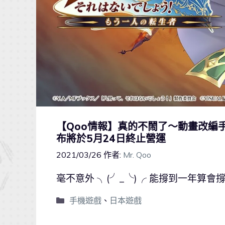
【Qoo情報】真的不鬧了～動畫改編
布將於5月24日終止營運
2021/03/26
作者:
Mr. Qoo
毫不意外 ╮(╯_╰)╭ 能撐到一年算會
手機遊戲
、
日本遊戲