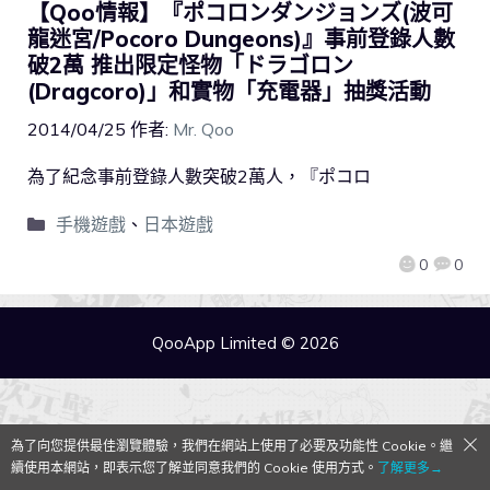
【Qoo情報】『ポコロンダンジョンズ(波可
龍迷宮/Pocoro Dungeons)』事前登錄人數
破2萬 推出限定怪物「ドラゴロン
(Dragcoro)」和實物「充電器」抽獎活動
2014/04/25
作者:
Mr. Qoo
為了紀念事前登錄人數突破2萬人，『ポコロ
手機遊戲
、
日本遊戲
0
0
QooApp Limited © 2026
為了向您提供最佳瀏覽體驗，我們在網站上使用了必要及功能性 Cookie。繼
續使用本網站，即表示您了解並同意我們的 Cookie 使用方式。
了解更多→