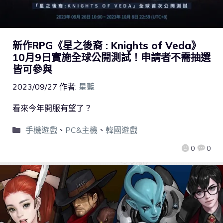
新作RPG《星之後裔 : Knights of Veda》
10月9日實施全球公開測試！申請者不需抽選
皆可參與
2023/09/27
作者:
星藍
看來今年開服有望了？
手機遊戲
、
PC&主機
、
韓國遊戲
0
0