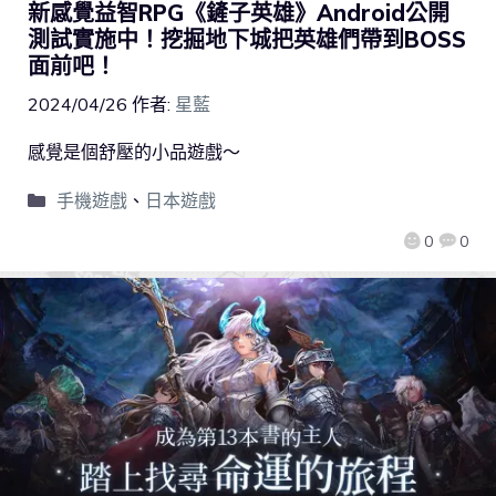
新感覺益智RPG《鏟子英雄》Android公開
測試實施中！挖掘地下城把英雄們帶到BOSS
面前吧！
2024/04/26
作者:
星藍
感覺是個舒壓的小品遊戲～
手機遊戲
、
日本遊戲
0
0