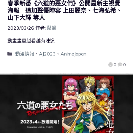
春季新番《六道的惡女們》公開最新主視覺
海報 追加聲優陣容 上田麗奈、七海弘希、
山下大輝 等人
2023/03/26
作者:
鬆餅
動畫畫風越看越有味道
動漫情報
、
AJ2023
、
AnimeJapan
0
0