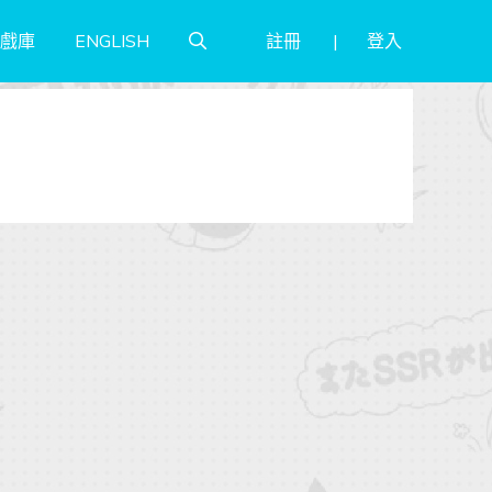
註冊
登入
戲庫
ENGLISH