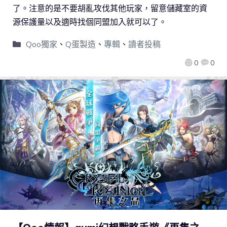
了。注意的是不要胡亂攻伐其他玩家，留意儲藏室的資
源保護量以及適時找個同盟加入就可以了。
Qoo獨家
、
Q蛋製造
、
專輯
、
讀者投稿
0
0