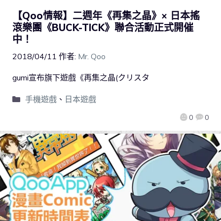
【Qoo情報】二週年《再集之晶》× 日本搖
滾樂團《BUCK-TICK》聯合活動正式開催
中！
2018/04/11
作者:
Mr. Qoo
gumi宣布旗下遊戲《再集之晶(クリスタ
手機遊戲
、
日本遊戲
0
0