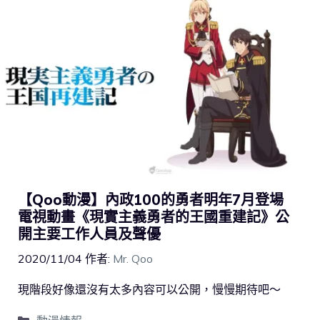
【Qoo動漫】內政100的勇者明年7月登場
電視動畫《現實主義勇者的王國重建記》公
開主要工作人員及聲優
2020/11/04
作者:
Mr. Qoo
現階段好像還沒有太多內容可以公開，慢慢期待吧～