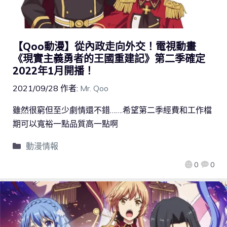
【Qoo動漫】從內政走向外交！電視動畫
《現實主義勇者的王國重建記》第二季確定
2022年1月開播！
2021/09/28
作者:
Mr. Qoo
雖然很窮但至少劇情還不錯…….希望第二季經費和工作檔
期可以寬裕一點品質高一點啊
動漫情報
0
0