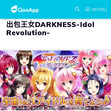
MENU
出包王女DARKNESS-Idol
Revolution-