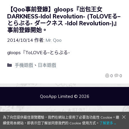
【Qoo事前登錄】gloops『出包王女
DARKNESS-Idol Revolution- (ToLOVEる–
とらぶる- ダークネス -Idol Revolution-)』
事前登錄開始。
2014/10/14
作者:
Mr. Qoo
gloops『ToLOVEる–とらぶる-
手機遊戲
、
日本遊戲
0
0
QooApp Limited © 2026
為了向您提供最佳瀏覽體驗，我們在網站上使用了必要及功能性 Cookie。繼
續使用本網站，即表示您了解並同意我們的 Cookie 使用方式。
了解更多→