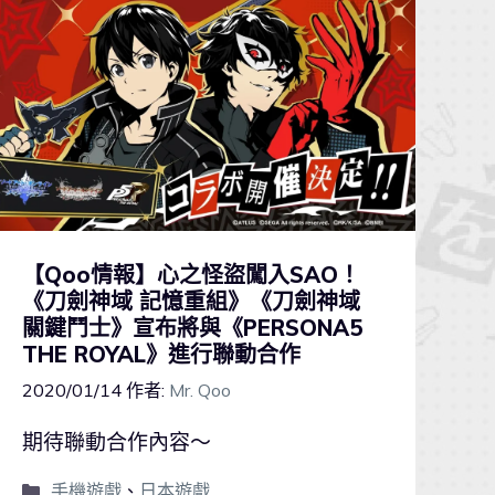
【Qoo情報】心之怪盜闖入SAO！
《刀劍神域 記憶重組》《刀劍神域
關鍵鬥士》宣布將與《PERSONA5
THE ROYAL》進行聯動合作
2020/01/14
作者:
Mr. Qoo
期待聯動合作內容～
手機遊戲
、
日本遊戲