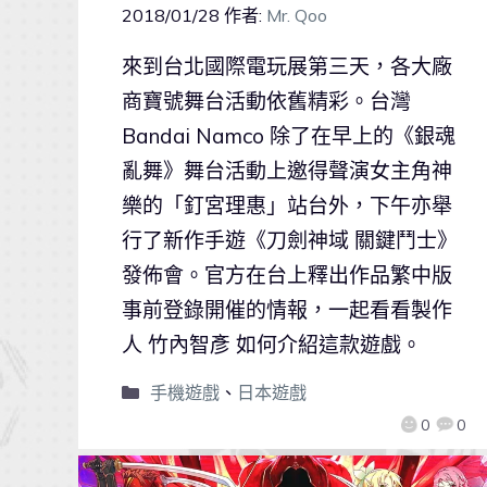
2018/01/28
作者:
Mr. Qoo
來到台北國際電玩展第三天，各大廠
商寶號舞台活動依舊精彩。台灣
Bandai Namco 除了在早上的《銀魂
亂舞》舞台活動上邀得聲演女主角神
樂的「釘宮理惠」站台外，下午亦舉
行了新作手遊《刀劍神域 關鍵鬥士》
發佈會。官方在台上釋出作品繁中版
事前登錄開催的情報，一起看看製作
人 竹內智彥 如何介紹這款遊戲。
手機遊戲
、
日本遊戲
0
0