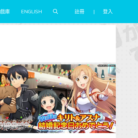
註冊
登入
戲庫
ENGLISH