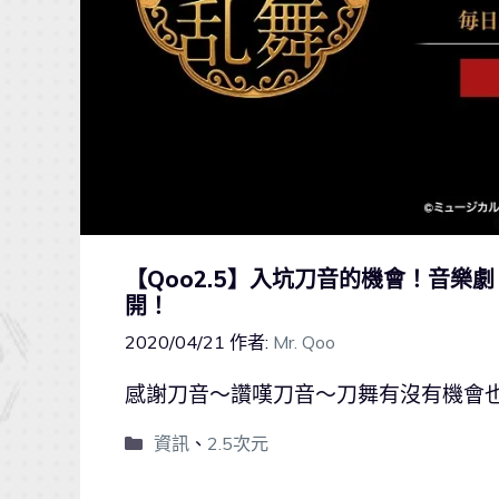
【Qoo2.5】入坑刀音的機會！音樂
開！
2020/04/21
作者:
Mr. Qoo
感謝刀音～讚嘆刀音～刀舞有沒有機會
資訊
、
2.5次元