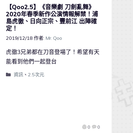
【Qoo2.5】《音樂劇 刀劍亂舞》
2020年春季新作公演情報解禁！浦
島虎徹、日向正宗、豐前江 出陣確
定！
2019/12/18
作者:
Mr. Qoo
虎徹3兄弟都在刀音登場了！希望有天
能看到他們一起登台
資訊
、
2.5次元
0
0