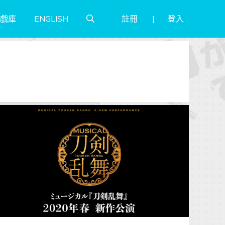
註冊
登入
戲庫
ENGLISH