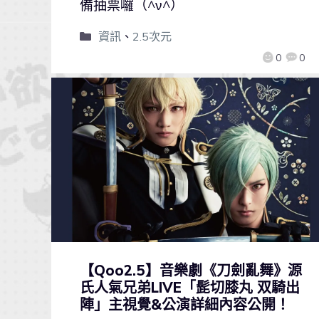
備抽票囉（^ν^）
資訊
、
2.5次元
0
0
【Qoo2.5】音樂劇《刀劍亂舞》源
氏人氣兄弟LIVE「髭切膝丸 双騎出
陣」主視覺&公演詳細內容公開！