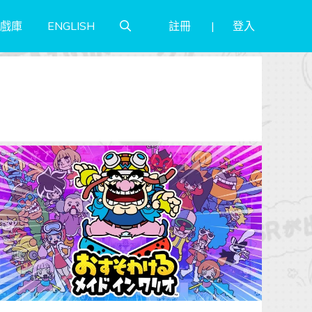
註冊
登入
戲庫
ENGLISH