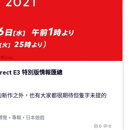
irect E3 特別版情報匯總
的新作之外，也有大家都很期待但隻字未提的
博覽
、
專輯
、
日本遊戲
0
0