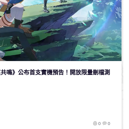
痕共鳴》公布首支實機預告！開放限量刪檔測
0
0