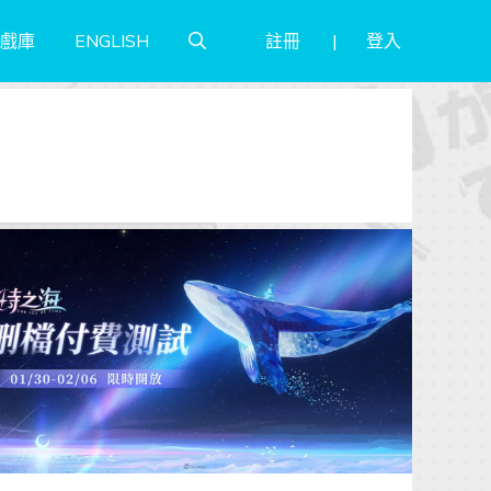
註冊
登入
戲庫
ENGLISH