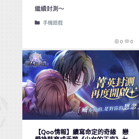
繼續封測～
手機遊戲
0
0
【Qoo情報】續寫命定的奇緣 戀