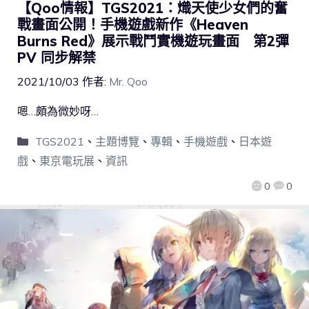
【Qoo情報】TGS2021：熾天使少女們的奮
戰畫面公開！手機遊戲新作《Heaven
Burns Red》展示戰鬥實機遊玩畫面 第2彈
PV 同步解禁
2021/10/03
作者:
Mr. Qoo
嗯…頗為微妙呀…
TGS2021
、
主題博覽
、
專輯
、
手機遊戲
、
日本遊
戲
、
東京電玩展
、
資訊
0
0