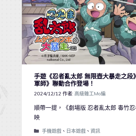
手遊《忍者亂太郎 無限壺大暴走之段
軍師》聯動合作登場！
2024/12/12
作者:
高級雜工Mo編
順帶一提，《劇場版 忍者亂太郎 毒竹忍
映
手機遊戲
、
日本遊戲
、
資訊