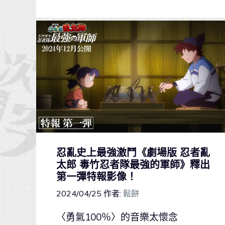
忍亂史上最強激鬥《劇場版 忍者亂
太郎 毒竹忍者隊最強的軍師》釋出
第一彈特報影像！
2024/04/25
作者:
鬆餅
〈勇氣100％〉的音樂太懷念