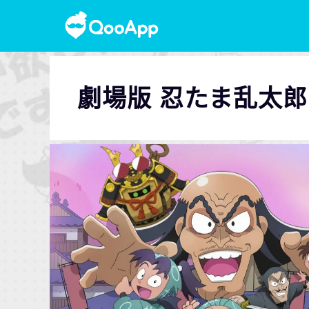
劇場版 忍たま乱太