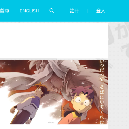
註冊
登入
戲庫
ENGLISH