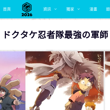
首頁
資訊
獨家
漫畫
遊
郎 ドクタケ忍者隊最強の軍師