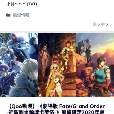
小貝～～～(TдT)
動漫情報
0
0
【Qoo動漫】《劇場版 Fate/Grand Order
-神聖圓桌領域卡美洛-》前篇確定2020年夏