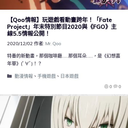
【Qoo情報】玩遊戲看動畫跨年！「Fate
Project」年末特別節目2020與《FGO》主
線5.5情報公開！
2020/12/02
作者:
Mr. Qoo
特番的新動畫，那個咖啡廳……那個耳朵……，是《幻想嘉
年華》(ﾟ∀ﾟ)！？
動漫情報
、
手機遊戲
、
日本遊戲
0
0