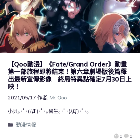
【Qoo動漫】《Fate/Grand Order》動畫
第一部旅程即將結束！第六章劇場版後篇釋
出最新宣傳影像 終局特異點確定7月30日上
映！
2021/05/17
作者:
Mr. Qoo
小貝｡･ﾟ･(ﾉД`)･ﾟ･｡醫生｡･ﾟ･(ﾉД`)･ﾟ･｡
動漫情報
0
0