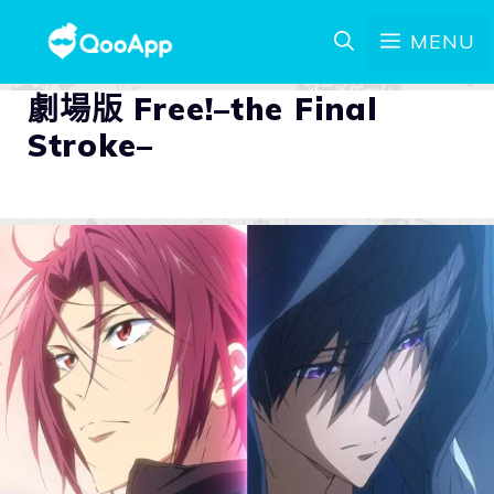
MENU
劇場版 Free!–the Final
Stroke–