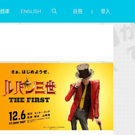
註冊
登入
戲庫
ENGLISH