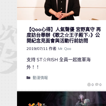
【Qoo心得】人氣聲優 宮野真守 再
度訪台舉辦《歌之☆王子殿下♪》公
開紀念見面會與活動行前訪問
2019/07/11
作者:
Mr. Qoo
支持 ST☆RISH 全員一起進軍海
外！！
動漫情報
0
0