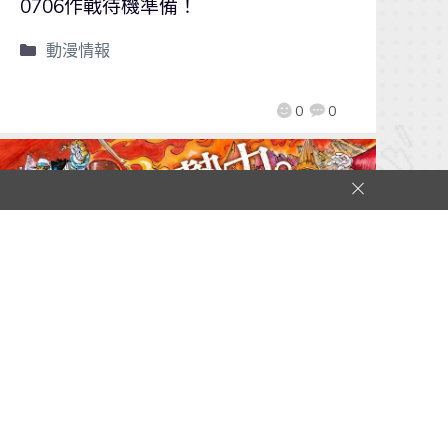
0706作戰待機準備！
動漫情報
0
0
【Qoo動漫】《ONE PIECE》20周
年紀念劇場版《ONE PIECE