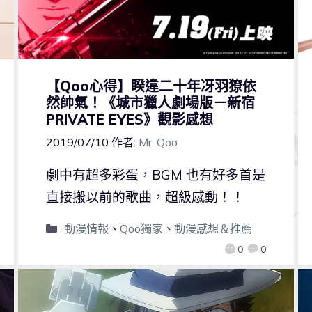
【Qoo心得】睽違二十年冴羽獠依
然帥氣！《城市獵人劇場版－新宿
PRIVATE EYES》觀影感想
2019/07/10
作者:
Mr. Qoo
劇中有超多彩蛋，BGM 也有好多首是
直接搬以前的歌曲，超級感動！！
動漫情報
、
Qoo獨家
、
動漫感想＆推薦
0
0