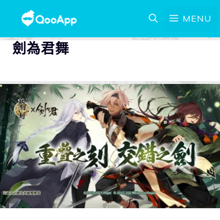
MENU
劍為君舞