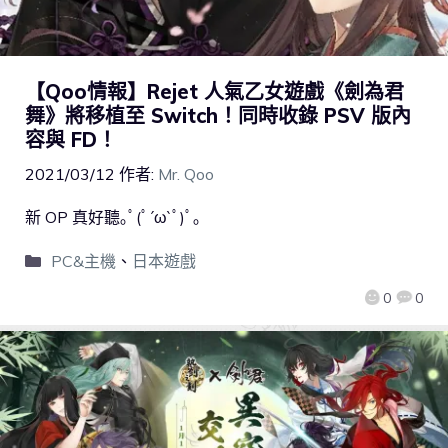
【Qoo情報】Rejet 人氣乙女遊戲《劍為君
舞》將移植至 Switch！同時收錄 PSV 版內
容與 FD！
2021/03/12
作者:
Mr. Qoo
新 OP 真好聽｡ﾟ(ﾟ´ω`ﾟ)ﾟ｡
PC&主機
、
日本遊戲
0
0