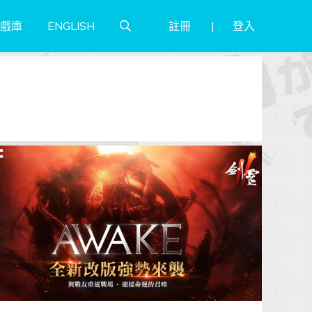
註冊
登入
戲庫
ENGLISH