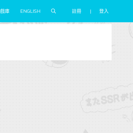
註冊
登入
戲庫
ENGLISH