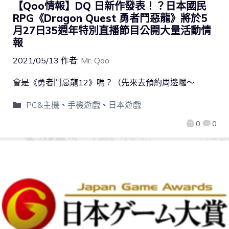
【Qoo情報】DQ 日新作發表！？日本國民
RPG《Dragon Quest 勇者鬥惡龍》將於5
月27日35週年特別直播節目公開大量活動情
報
2021/05/13
作者:
Mr. Qoo
會是《勇者鬥惡龍12》嗎？（先來去預約周邊囉～
PC&主機
、
手機遊戲
、
日本遊戲
0
0