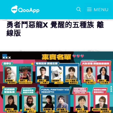
MENU
勇者鬥惡龍X 覺醒的五種族 離
線版