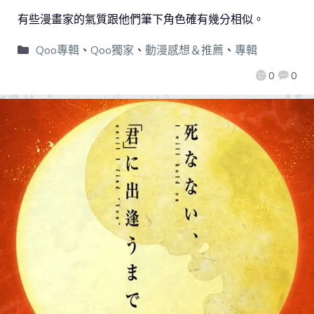
有些漫畫家的氣質跟他們筆下角色確有幾分相似。
Qoo專輯
、
Qoo獨家
、
動漫感想＆推薦
、
專輯
0
0