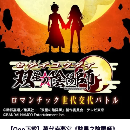
【Qoo下載】萬代南夢宮《雙星之陰陽師》