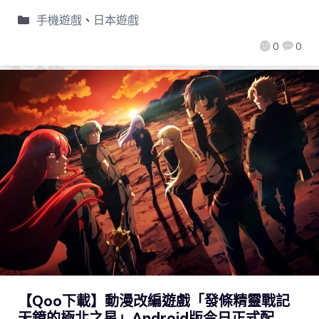
手機遊戲
、
日本遊戲
0
0
【Qoo下載】動漫改編遊戲「發條精靈戰記
天鏡的極北之星」Android版今日正式配