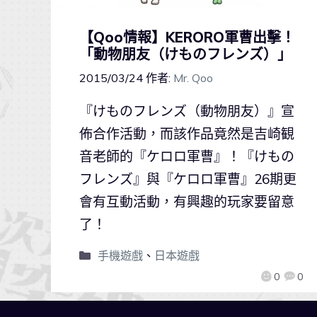
【Qoo情報】KERORO軍曹出擊！
「動物朋友（けものフレンズ）」
2015/03/24
作者:
Mr. Qoo
『けものフレンズ（動物朋友）』宣
佈合作活動，而該作品竟然是吉崎観
音老師的『ケロロ軍曹』！『けもの
フレンズ』與『ケロロ軍曹』26期更
會有互動活動，有興趣的玩家要留意
了！
手機遊戲
、
日本遊戲
0
0