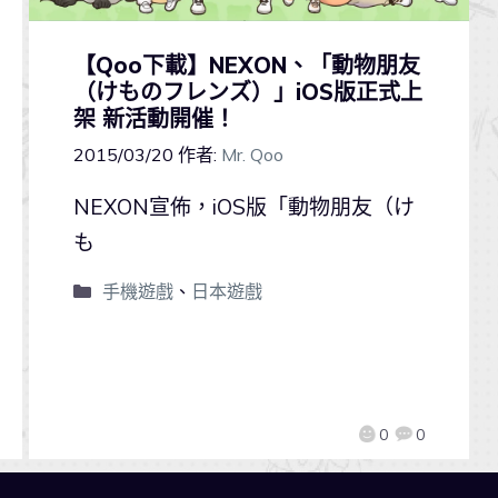
【Qoo下載】NEXON、「動物朋友
（けものフレンズ）」iOS版正式上
架 新活動開催！
2015/03/20
作者:
Mr. Qoo
NEXON宣佈，iOS版「動物朋友（け
も
手機遊戲
、
日本遊戲
0
0