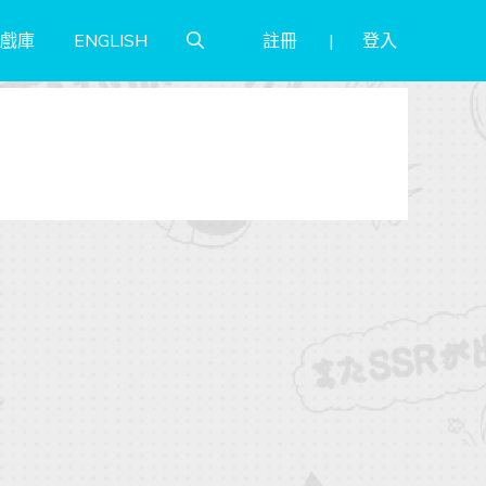
註冊
登入
戲庫
ENGLISH