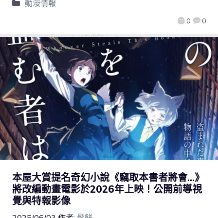
動漫情報
0
0
本屋大賞提名奇幻小說《竊取本書者將會…》
將改編動畫電影於2026年上映！公開前導視
覺與特報影像
2025/06/03
作者:
鬆餅