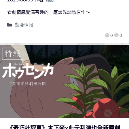
看劇情感覺滿有趣的，應該先讀讀原作～
動漫情報
0
0
《奇巧計程車》木下麥×此元和津也全新原創