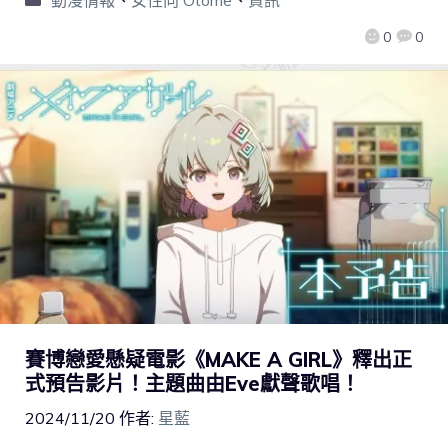
動漫情報
、
女性向 Otome
、
資訊
0
0
賽博戀愛懸疑電影《MAKE A GIRL》釋出正
式預告影片！主題曲由Eve獻聲歌唱！
2024/11/20
作者:
星藍