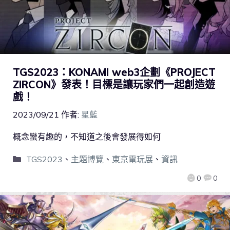
TGS2023：KONAMI web3企劃《PROJECT
ZIRCON》發表！目標是讓玩家們一起創造遊
戲！
2023/09/21
作者:
星藍
概念蠻有趣的，不知道之後會發展得如何
TGS2023
、
主題博覽
、
東京電玩展
、
資訊
0
0