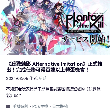
《殺戮魅影 Alternative Imitation》正式推
出！完成任務可得百連以上轉蛋機會！
2024/03/05
作者:
星藍
不知道老玩家們願不願意嘗試變區塊鏈遊戲的《殺戮魅
影》呢？
手機遊戲
、
PC&主機
、
日本遊戲