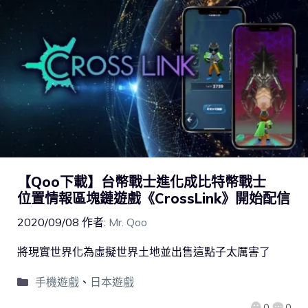
【Qoo下載】台幣戰士進化成比特幣戰士
位置情報區塊鏈遊戲《CrossLink》開始配信
2020/09/08
作者:
Mr. Qoo
將現實世界化為虛擬世界土地並出售這點子太厲害了
手機遊戲
、
日本遊戲
0
0