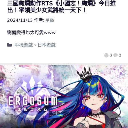
三國絢爛動作RTS《小國志！絢爛》今日推
出！率領美少女武將統一天下！
2024/11/13
作者:
星藍
劉備變得也太可愛www
手機遊戲
、
日本遊戲
0
0