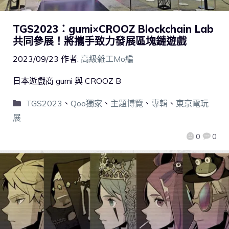
TGS2023：gumi×CROOZ Blockchain Lab
共同參展！將攜手致力發展區塊鏈遊戲
2023/09/23
作者:
高級雜工Mo編
日本遊戲商 gumi 與 CROOZ B
TGS2023
、
Qoo獨家
、
主題博覽
、
專輯
、
東京電玩
展
0
0