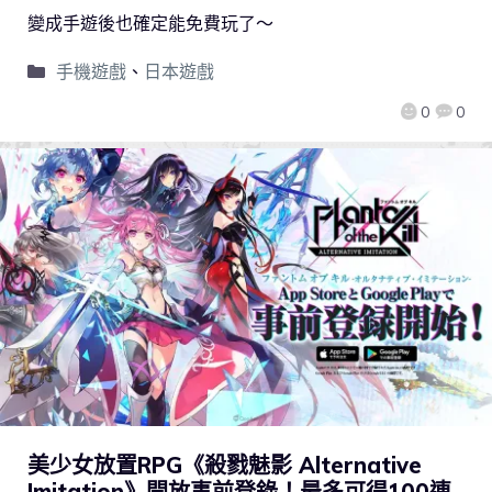
變成手遊後也確定能免費玩了～
手機遊戲
、
日本遊戲
0
0
美少女放置RPG《殺戮魅影 Alternative
Imitation》開放事前登錄！最多可得100連