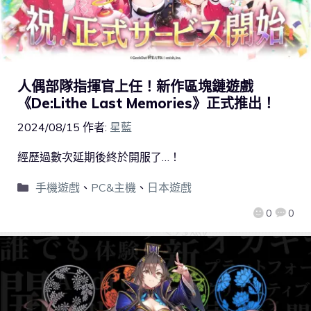
人偶部隊指揮官上任！新作區塊鏈遊戲
《De:Lithe Last Memories》正式推出！
2024/08/15
作者:
星藍
經歷過數次延期後終於開服了…！
手機遊戲
、
PC&主機
、
日本遊戲
0
0