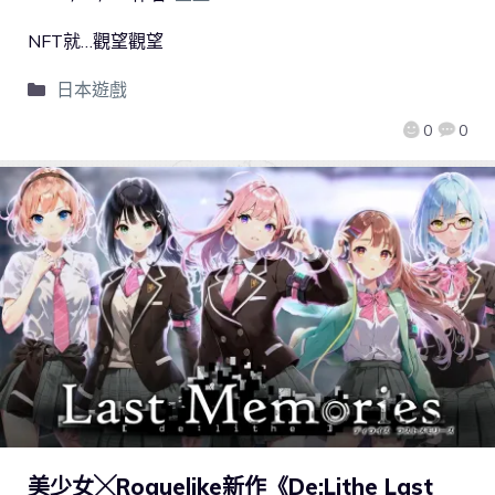
NFT就…觀望觀望
日本遊戲
0
0
美少女╳Roguelike新作《De:Lithe Last