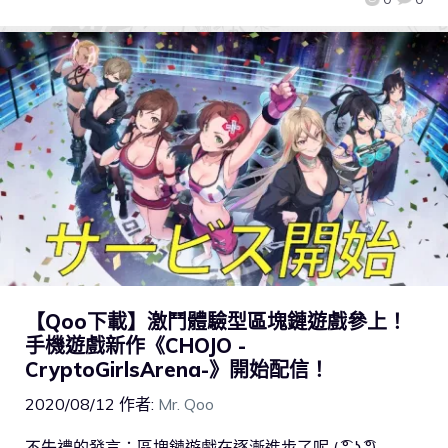
【Qoo下載】激鬥體驗型區塊鏈遊戲參上！
手機遊戲新作《CHOJO -
CryptoGirlsArena-》開始配信！
2020/08/12
作者:
Mr. Qoo
不失禮的發言：區塊鏈遊戲在逐漸進步了呢 ( ͡° ͜ʖ ͡°)