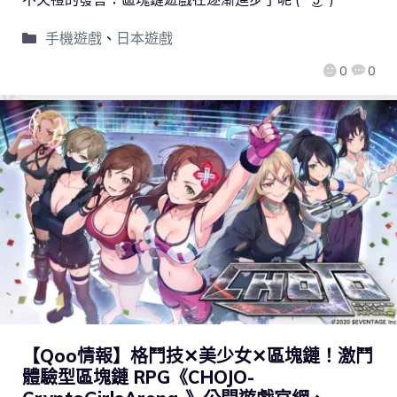
手機遊戲
、
日本遊戲
0
0
【Qoo情報】格鬥技✕美少女✕區塊鏈！激鬥
體驗型區塊鏈 RPG《CHOJO-