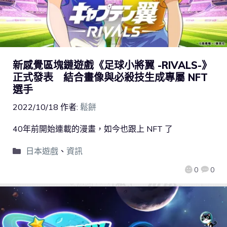
新感覺區塊鏈遊戲《足球小將翼 -RIVALS-》
正式發表 結合畫像與必殺技生成專屬 NFT
選手
2022/10/18
作者:
鬆餅
40年前開始連載的漫畫，如今也跟上 NFT 了
日本遊戲
、
資訊
0
0