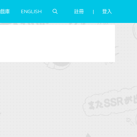
註冊
登入
戲庫
ENGLISH