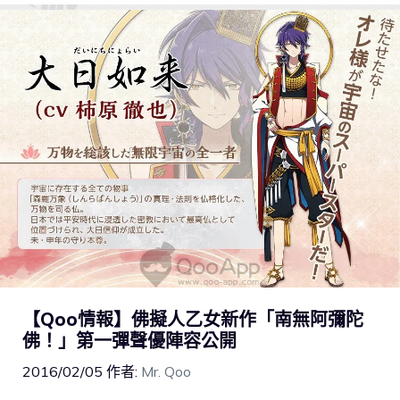
【Qoo情報】佛擬人乙女新作「南無阿彌陀
佛！」第一彈聲優陣容公開
2016/02/05
作者:
Mr. Qoo