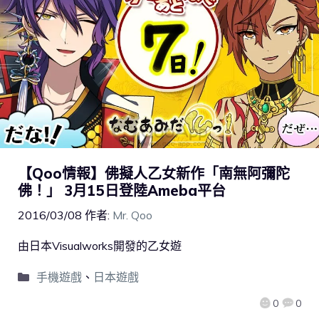
【Qoo情報】佛擬人乙女新作「南無阿彌陀
佛！」 3月15日登陸Ameba平台
2016/03/08
作者:
Mr. Qoo
由日本Visualworks開發的乙女遊
手機遊戲
、
日本遊戲
0
0