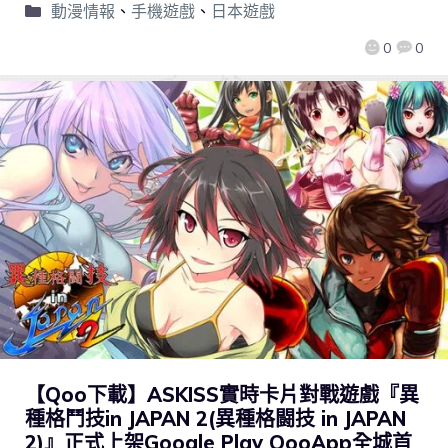
動漫情報
、
手機遊戲
、
日本遊戲
0
0
【Qoo下載】ASKISS實時卡片對戰遊戲『異
種格鬥技in JAPAN 2(異種格闘技 in JAPAN
2)』正式上架Google Play QooApp全城首