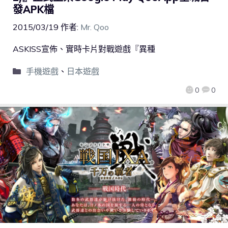
發APK檔
2015/03/19
作者:
Mr. Qoo
ASKISS宣佈、實時卡片對戰遊戲『異種
手機遊戲
、
日本遊戲
0
0