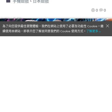
手機遊戲
、
日本遊戲
0
0
為了向您提供最佳瀏覽體驗，我們在網站上使用了必要及功能性 Cookie。繼
續使用本網站，即表示您了解並同意我們的 Cookie 使用方式。
了解更多→
【Qoo情報】KADOKAWA『魔法禁書目錄
頂點決戰Ⅱ（とある魔術の禁書目録 頂点決
戦Ⅱ）』「GREE」上架