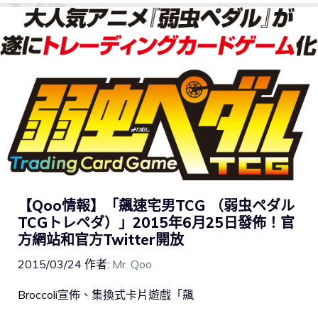
【Qoo情報】「飆速宅男TCG （弱虫ペダル
TCGトレペダ）」2015年6月25日發佈！官
方網站和官方Twitter開放
2015/03/24
作者:
Mr. Qoo
Broccoli宣佈、集換式卡片遊戲「飆