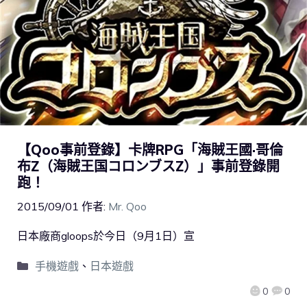
【Qoo事前登錄】卡牌RPG「海賊王國·哥倫
布Z（海賊王国コロンブスZ）」事前登錄開
跑！
2015/09/01
作者:
Mr. Qoo
日本廠商gloops於今日（9月1日）宣
手機遊戲
、
日本遊戲
0
0