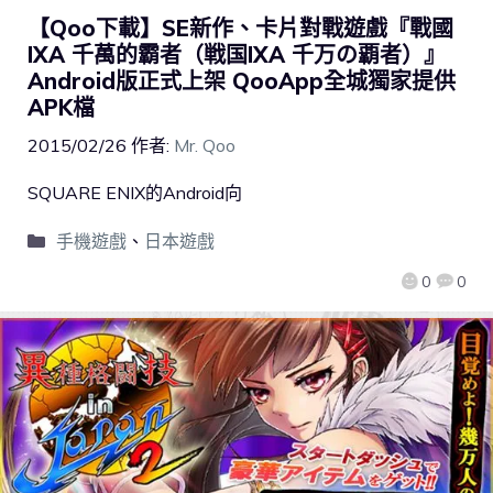
【Qoo下載】SE新作、卡片對戰遊戲『戰國
IXA 千萬的霸者（戦国IXA 千万の覇者）』
Android版正式上架 QooApp全城獨家提供
APK檔
2015/02/26
作者:
Mr. Qoo
SQUARE ENIX的Android向
手機遊戲
、
日本遊戲
0
0