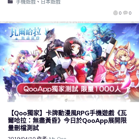
手機遊戲
、
日本遊戲
0
0
【Qoo獨家】卡牌動漫風RPG手機遊戲《瓦
爾哈拉：無盡黃昏》今日於QooApp展開限
量刪檔測試
2019/04/10
作者:
Mr. Qoo