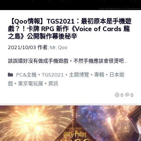
【Qoo情報】TGS2021：最初原本是手機遊
戲？！卡牌 RPG 新作《Voice of Cards 龍
之島》公開製作幕後秘辛
2021/10/03
作者:
Mr. Qoo
該說還好沒有做成手機遊戲，不然手機應該會很燙吧…
PC&主機
、
TGS2021
、
主題博覽
、
專輯
、
日本遊
戲
、
東京電玩展
、
資訊
0
0