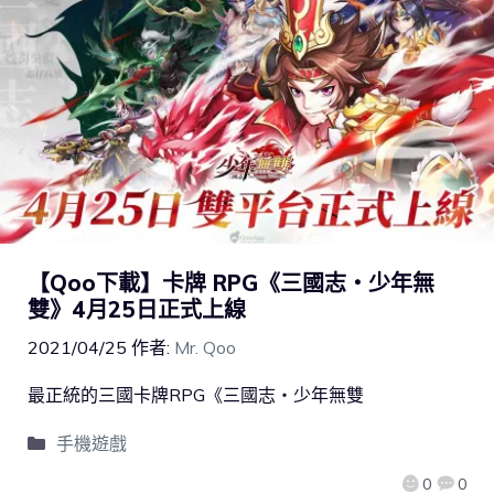
【Qoo下載】卡牌 RPG《三國志・少年無
雙》4月25日正式上線
2021/04/25
作者:
Mr. Qoo
最正統的三國卡牌RPG《三國志・少年無雙
手機遊戲
0
0