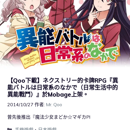
【Qoo下載】ネクストリー的卡牌RPG『異
能バトルは日常系のなかで（日常生活中的
異能戰鬥）』於Mobage上架。
2014/10/27
作者:
Mr. Qoo
​曾先後推出『魔法少女まどか☆マギカPl
手機遊戲
、
日本遊戲