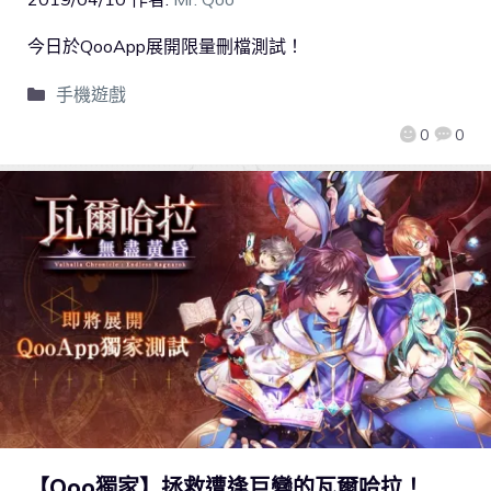
今日於QooApp展開限量刪檔測試！
手機遊戲
0
0
【Qoo獨家】拯救遭逢巨變的瓦爾哈拉！