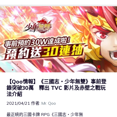
【Qoo情報】《三國志・少年無雙》事前登
錄突破30萬 釋出 TVC 影片及赤壁之戰玩
法介紹
2021/04/21
作者:
Mr. Qoo
最正統的三國卡牌 RPG《三國志・少年無