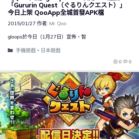
「Gururin Quest（ぐるりんクエスト）」
今日上架 QooApp全城首發APK檔
2015/01/27
作者:
Mr. Qoo
gloops於今日（1月27日）宣佈、智
手機遊戲
、
日本遊戲
0
0