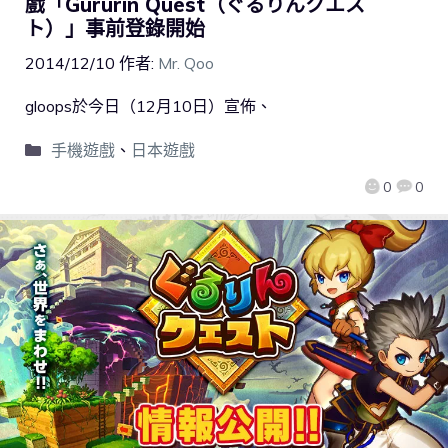
戲「Gururin Quest（ぐるりんクエス
ト）」事前登錄開始
2014/12/10
作者:
Mr. Qoo
gloops於今日（12月10日）宣佈、
手機遊戲
、
日本遊戲
0
0