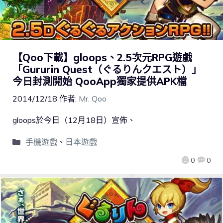
【Qoo下載】gloops、2.5次元RPG遊戲
「Gururin Quest（ぐるりんクエスト）」
今日封測開始 QooApp獨家提供APK檔
2014/12/18
作者:
Mr. Qoo
gloops於今日（12月18日）宣佈、
手機遊戲
、
日本遊戲
0
0