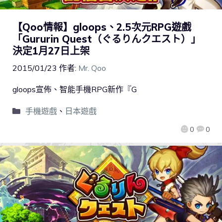
【Qoo情報】gloops、2.5次元RPG遊戲
「Gururin Quest（ぐるりんクエスト）」
決定1月27日上架
2015/01/23
作者:
Mr. Qoo
gloops宣佈、智能手機RPG新作『G
手機遊戲
、
日本遊戲
0
0