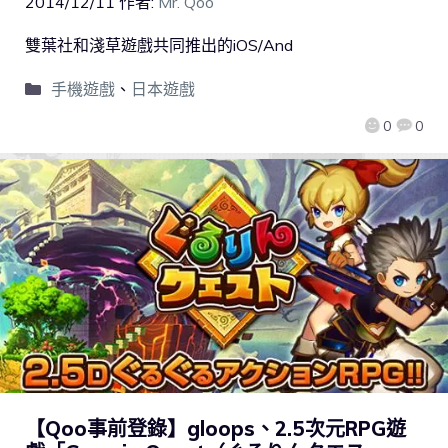
2014/12/11
作者:
Mr. Qoo
雙葉社和淺草遊戲共同推出的iOS/And
手機遊戲
、
日本遊戲
0
0
【Qoo事前登錄】gloops、2.5次元RPG遊