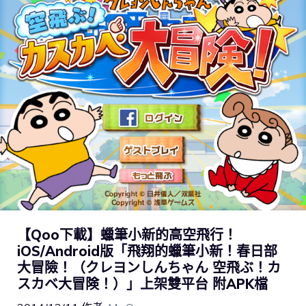
【Qoo下載】蠟筆小新的高空飛行！
iOS/Android版「飛翔的蠟筆小新！春日部
大冒險！（クレヨンしんちゃん 空飛ぶ！カ
スカベ大冒険！）」上架雙平台 附APK檔