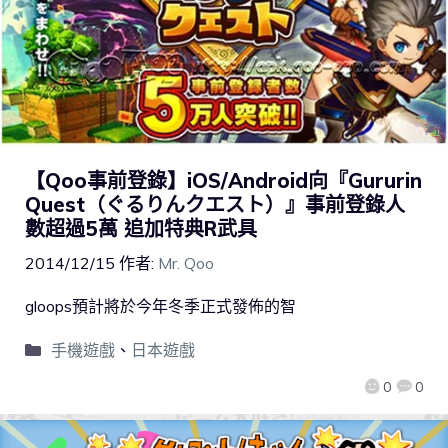
【Qoo事前登錄】iOS/Android向『Gururin
Quest（ぐるりんクエスト）』事前登錄人
數超過5萬 追加特典R武具
2014/12/15
作者:
Mr. Qoo
gloops預計將於今年冬季正式發佈的智
手機遊戲
、
日本遊戲
0
0