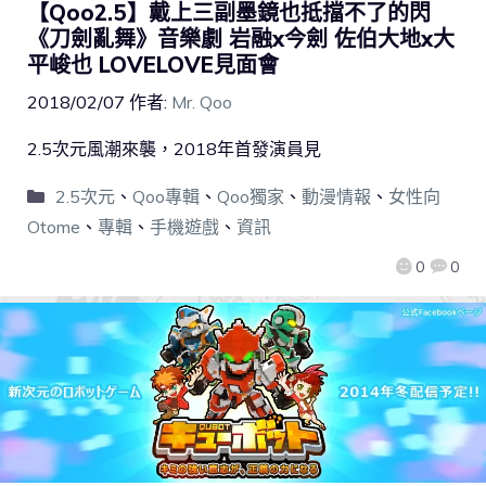
【Qoo2.5】戴上三副墨鏡也抵擋不了的閃
《刀劍亂舞》音樂劇 岩融x今劍 佐伯大地x大
平峻也 LOVELOVE見面會
2018/02/07
作者:
Mr. Qoo
2.5次元風潮來襲，2018年首發演員見
2.5次元
、
Qoo專輯
、
Qoo獨家
、
動漫情報
、
女性向
Otome
、
專輯
、
手機遊戲
、
資訊
0
0