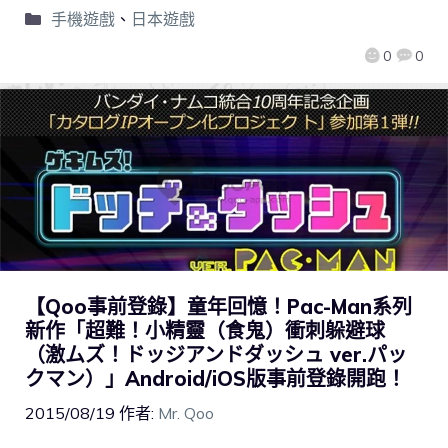
手機遊戲
、
日本遊戲
0
0
【Qoo事前登錄】童年回憶！Pac-Man系列
新作「超難！小精靈（食鬼）衝刺躲避球
（激ムズ！ドッジアンドダッシュ ver.パッ
クマン）」Android/iOS版事前登錄開跑！
2015/08/19
作者:
Mr. Qoo