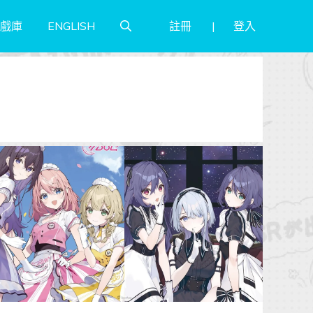
註冊
登入
戲庫
ENGLISH