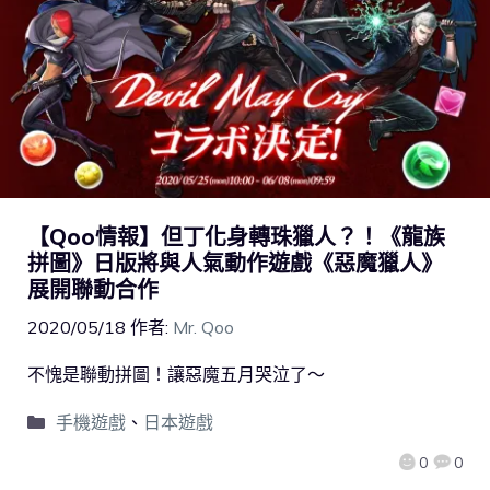
【Qoo情報】但丁化身轉珠獵人？！《龍族
拼圖》日版將與人氣動作遊戲《惡魔獵人》
展開聯動合作
2020/05/18
作者:
Mr. Qoo
不愧是聯動拼圖！讓惡魔五月哭泣了～
手機遊戲
、
日本遊戲
0
0