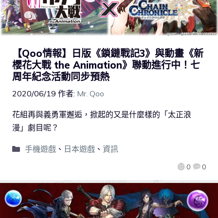
【Qoo情報】日版《鎖鏈戰記3》與動畫《新
櫻花大戰 the Animation》聯動進行中！七
周年紀念活動同步預熱
2020/06/19
作者:
Mr. Qoo
花組再與義勇軍邂逅，掀起的又是什麼樣的「太正浪
漫」劇目呢？
手機遊戲
、
日本遊戲
、
資訊
0
0