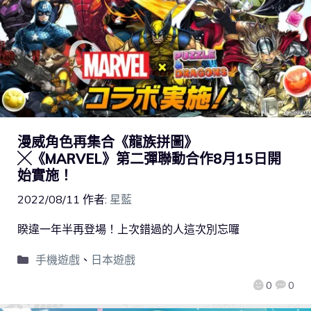
漫威角色再集合《龍族拼圖》
╳《MARVEL》第二彈聯動合作8月15日開
始實施！
2022/08/11
作者:
星藍
睽違一年半再登場！上次錯過的人這次別忘囉
手機遊戲
、
日本遊戲
0
0