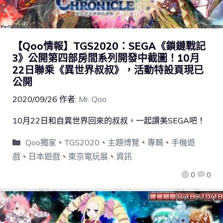
【Qoo情報】TGS2020：SEGA《鎖鏈戰記
3》公開第四部房間系列開發中截圖！10月
22日聯乘《異世界叔叔》，活動特設頁現已
公開
2020/09/26
作者:
Mr. Qoo
10月22日和自異世界回來的叔叔，一起讚美SEGA吧！
Qoo獨家
、
TGS2020
、
主題博覽
、
專輯
、
手機遊
戲
、
日本遊戲
、
東京電玩展
、
資訊
0
0