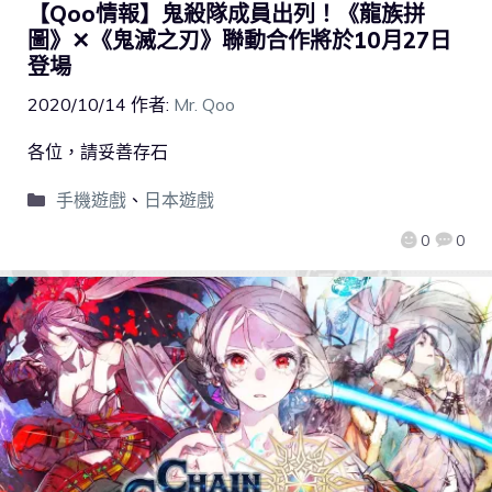
【Qoo情報】鬼殺隊成員出列！《龍族拼
圖》✕《鬼滅之刃》聯動合作將於10月27日
登場
2020/10/14
作者:
Mr. Qoo
各位，請妥善存石
手機遊戲
、
日本遊戲
0
0