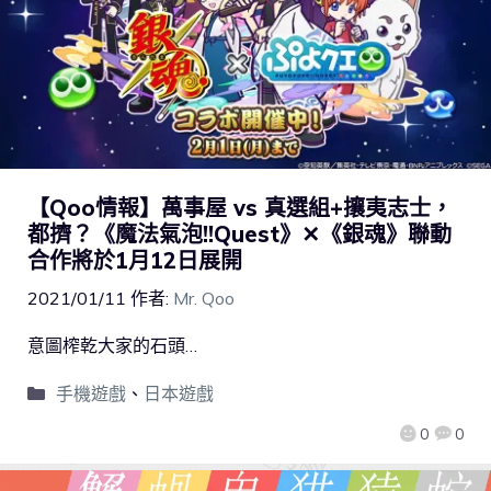
【Qoo情報】萬事屋 vs 真選組+攘夷志士，
都擠？《魔法氣泡!!Quest》✕《銀魂》聯動
合作將於1月12日展開
2021/01/11
作者:
Mr. Qoo
意圖榨乾大家的石頭…
手機遊戲
、
日本遊戲
0
0