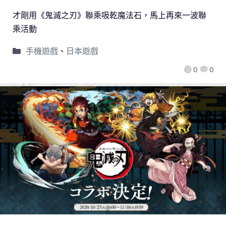
才剛用《鬼滅之刃》聯乘吸乾魔法石，馬上再來一波聯
乘活動
手機遊戲
、
日本遊戲
0
0