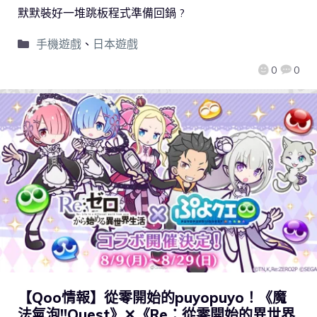
默默裝好一堆跳板程式準備回鍋 ?
手機遊戲
、
日本遊戲
0
0
【Qoo情報】從零開始的puyopuyo！《魔
法氣泡!!Quest》✕《Re：從零開始的異世界